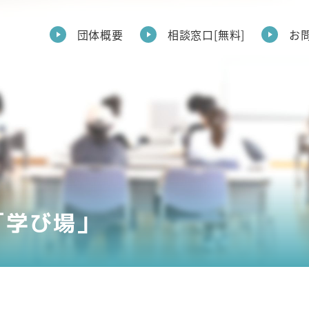
団体概要
相談窓口[無料]
お
「学び場」