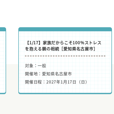
NEWS
【案内】6月［LABO］サ
【11/29】50代・60代の「健康」「お
6月LABO
金」「住まい」［長野県飯田市］
ま
3ヶ月無料
対象：一般
開催地：長野県飯田市
開催日程：2026年11月29日（日）
NEWS
【案内】GW休暇のお知ら
下記の通り