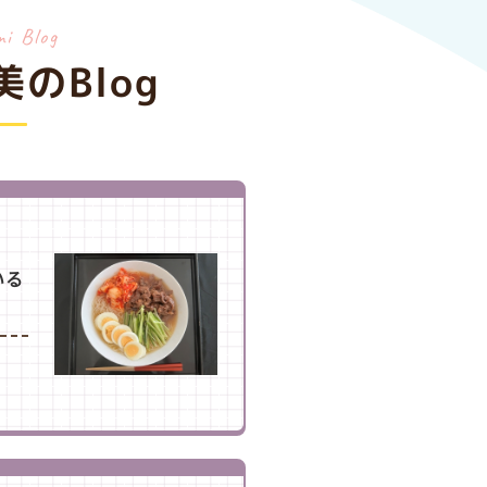
mi Blog
のBlog
いる