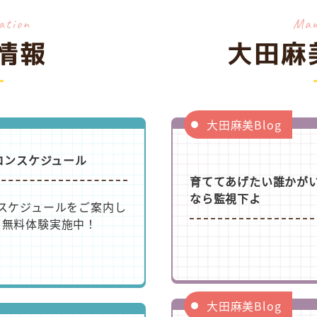
ation
Ma
情報
大田麻美
大田麻美Blog
ロンスケジュール
育ててあげたい誰かが
なら監視下よ
のスケジュールをご案内し
ヶ月無料体験実施中！
大田麻美Blog