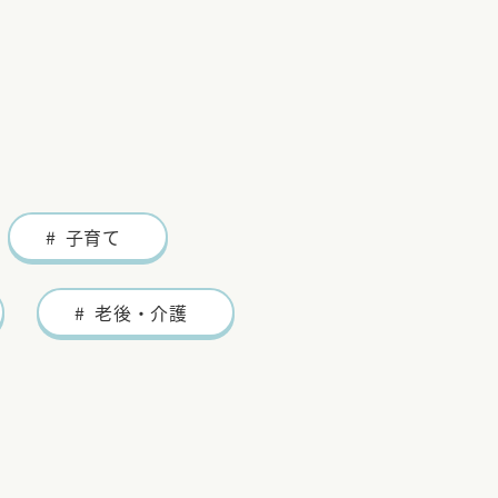
変化
子育て
老後・介護