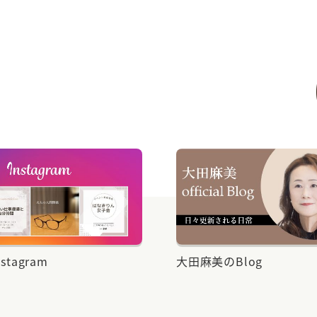
NEWS
【案内】3月［LABO］サ
3月LABO
ま
3ヶ月無料
NEWS
【案内】2月［LABO］サ
美のBlog
今日のご相談Blog
2月LABO