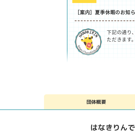
［案内］夏季休暇のお知
下記の通り
ただきます。
NEWS
【案内】7月［LABO］サ
団体概要
7月LABO
ます。 3
LABOサ…
はなきりん