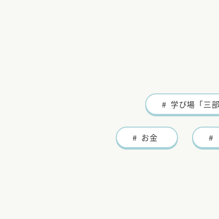
ただきます。
NEWS
【案内】5月［LABO］サ
学び場「三
5月LABO
お金
ま
3ヶ月無料
NEWS