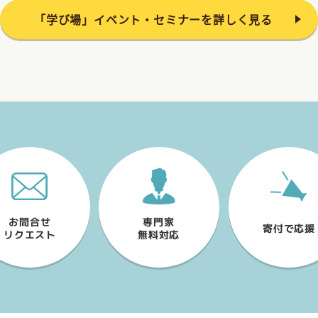
災害大国だもの万一に
ンデマンド配信とDVD
ないとね
「学び場」イベント・セミナーを詳しく見る
月）より、三部作すべて
において、 オンデマンド
できるようになりまし…
大田麻美Blog
今日は心の二日酔い
ロンスケジュール
お問合せ
専門家
寄付で応援
リクエスト
無料対応
のスケジュールをご案内し
す。
体験実施中！…
大田麻美Blog