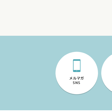
［案内］三部作セミナーオ
貸出終了
4月20日（
のセミナー
配信で視聴
NEWS
【案内】4月［LABO］サ
メルマガ
SNS
4月LABO
ま
3ヶ月無料