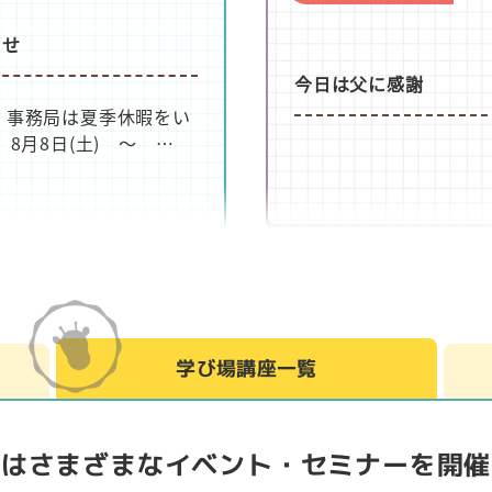
らせ
今日は父に感謝
、事務局は夏季休暇をい
 8月8日(土) ～ …
大田麻美Blog
ロンスケジュール
人生、相変わらずで終
学び場講座一覧
せるの？
のスケジュールをご案内し
ヶ月無料体験実施中！
ではさまざまなイベント・
セミナーを開催