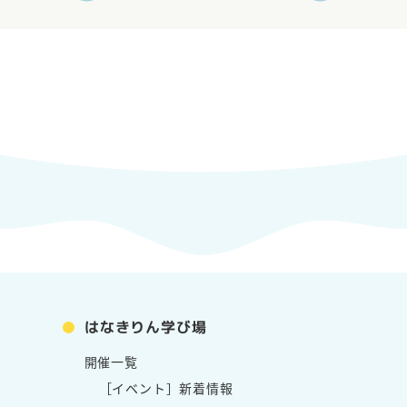
す。
体験実施中！…
大田麻美Blog
誰かが見てるあなたが
実」
に 昨年ここに掲げた目標
高齢者を元気…
大田麻美Blog
はなきりん学び場
あなたのスピードレベ
開催一覧
は？
［イベント］新着情報
ロンスケジュール