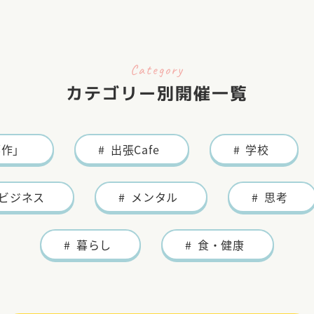
 4月29日(水) ～…
Category
大田麻美Blog
カテゴリー別開催一覧
ロンスケジュール
環境が変われば私達も
部作」
出張Cafe
学校
時
のスケジュールをご案内し
ビジネス
メンタル
思考
す。
体験実施中！…
暮らし
食・健康
大田麻美Blog