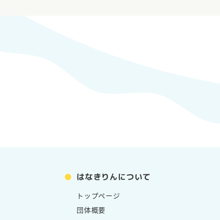
ま
3ヶ月無料
NEWS
新年ご挨拶
丙午のよう
は 日本の
はなきりんについて
NEWS
トップページ
団体概要
【案内】1月［LABO］サ