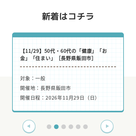
新着はコチラ
大田麻美Blog
ロンスケジュール
周囲の目を気にするよ
分の在り方
【11/28】最期まで自分の足で歩く［兵庫
のスケジュールをご案内し
県神戸市］
す。
体験実施中！…
対象：一般
開催地：兵庫県神戸市
大田麻美Blog
開催日程：2026年11月28日（土）
せ
ゴリラはそこまで悩ま
、事務局はGW休暇をい