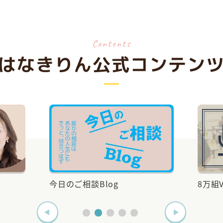
謎の時間と行動
Contents
ロンスケジュール
はなきりん
公式コンテン
のスケジュールをご案内し
す。
体験実施中！…
大田麻美Blog
いい歳の重ね方してる
じる時
ロンスケジュール
8万組Voice
メルマ
のスケジュールをご案内し