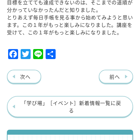
目標を立てても達成できないのは、そこまでの道順が
分かっていなかったんだと知りました。
とりあえず毎日手帳を見る事から始めてみようと思い
ます。この１年がもっと楽しみになりました。講座を
受けて、この１年がもっと楽しみになりました。
F
T
Li
共
a
w
n
有
c
it
e
次へ
前へ
e
te
b
r
o
「学び場」［イベント］新着情報一覧に戻
る
o
k