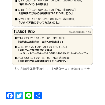
3ヶ月無料体験実施中！ LABOサロン参加はコチラ
F
T
Li
共
ac
w
ne
有