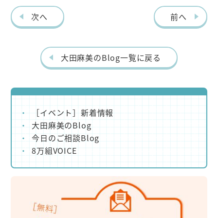
eb
itt
次へ
前へ
o
er
o
k
大田麻美のBlog一覧に戻る
［イベント］新着情報
大田麻美のBlog
今日のご相談Blog
8万組VOICE