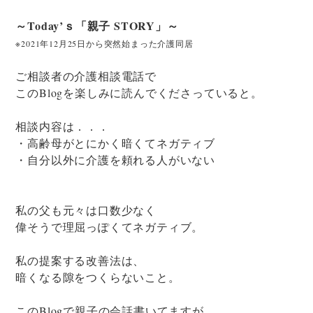
～Today’ｓ「親子 STORY」～
※2021年12月25日から突然始まった介護同居
ご相談者の介護相談電話で
このBlogを楽しみに読んでくださっていると。
相談内容は．．．
・高齢母がとにかく暗くてネガティブ
・自分以外に介護を頼れる人がいない
私の父も元々は口数少なく
偉そうで理屈っぽくてネガティブ。
私の提案する改善法は、
暗くなる隙をつくらないこと。
このBlogで親子の会話書いてますが