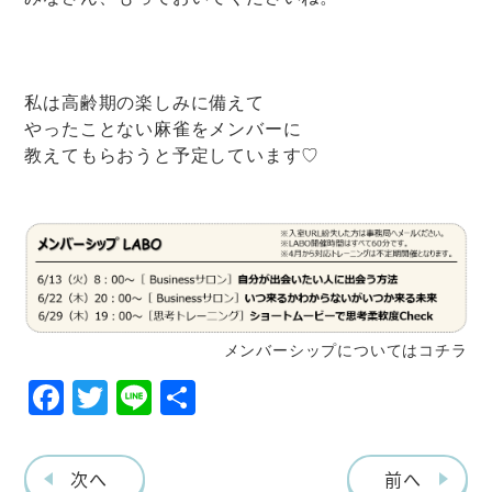
私は高齢期の楽しみに備えて
やったことない麻雀をメンバーに
教えてもらおうと予定しています♡
メンバーシップについてはコチラ
F
T
Li
共
ac
w
ne
有
eb
itt
次へ
前へ