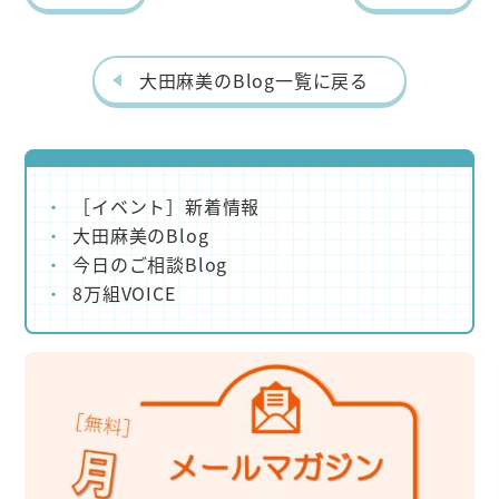
o
er
o
k
大田麻美のBlog一覧に戻る
［イベント］新着情報
大田麻美のBlog
今日のご相談Blog
8万組VOICE