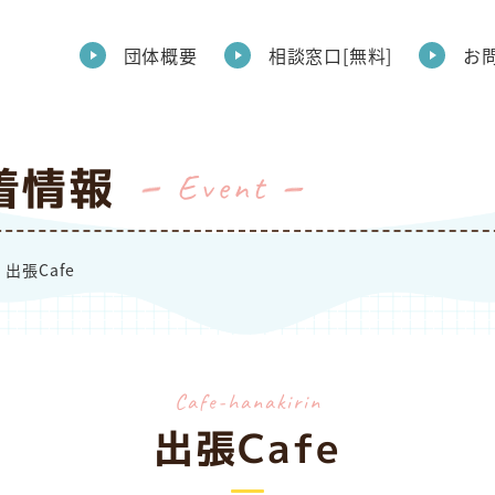
団体概要
相談窓口[無料]
お
着情報
Event
出張Cafe
cafe-hanakirin
出張Cafe