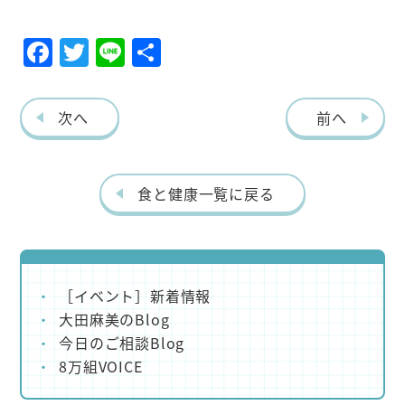
F
T
Li
共
a
w
n
有
c
it
e
次へ
前へ
e
te
b
r
o
食と健康一覧に戻る
o
k
［イベント］新着情報
大田麻美のBlog
今日のご相談Blog
8万組VOICE