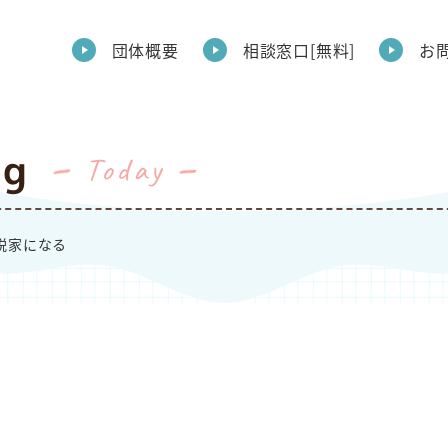
団体概要
相談窓口[無料]
お
g
Today
説家になる