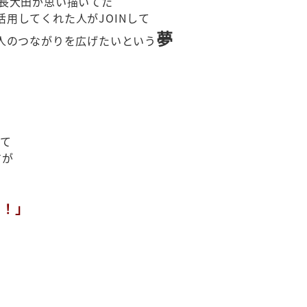
長大田が思い描いてた
活用してくれた人がJOINして
夢
人のつながりを広げたいという
くて
すが
ッ！」