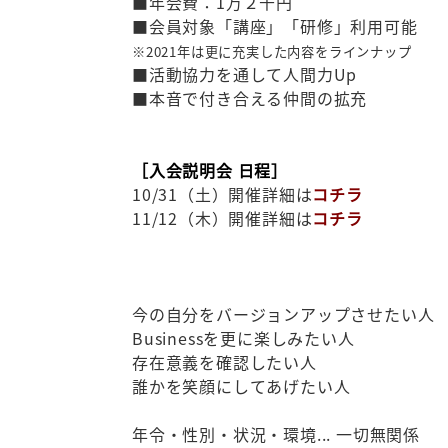
■年会費：1万２千円
■会員対象「講座」「研修」利用可能
※2021年は更に充実した内容をラインナップ
■活動協力を通して人間力Up
■本音で付き合える仲間の拡充
［入会説明会 日程］
10/31（土）開催詳細は
コチラ
11/12（木）開催詳細は
コチラ
今の自分をバージョンアップさせたい人
Businessを更に楽しみたい人
存在意義を確認したい人
誰かを笑顔にしてあげたい人
年令・性別・状況・環境... 一切無関係