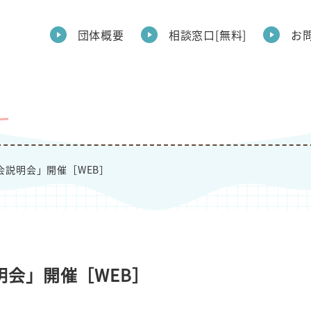
団体概要
相談窓口[無料]
お
会説明会」開催［WEB］
明会」開催［WEB］