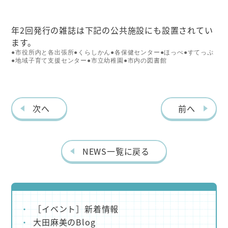
年2回発行の雑誌は下記の公共施設にも設置されてい
ます。
●市役所内と各出張所●くらしかん●各保健センター●ほっぺ●すてっぷ
●地域子育て支援センター●市立幼稚園●市内の図書館
次へ
前へ
NEWS一覧に戻る
［イベント］新着情報
大田麻美のBlog