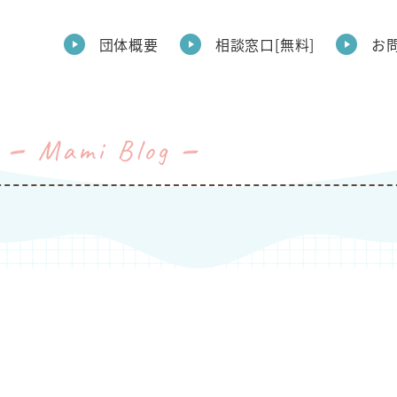
団体概要
相談窓口[無料]
お
Mami Blog