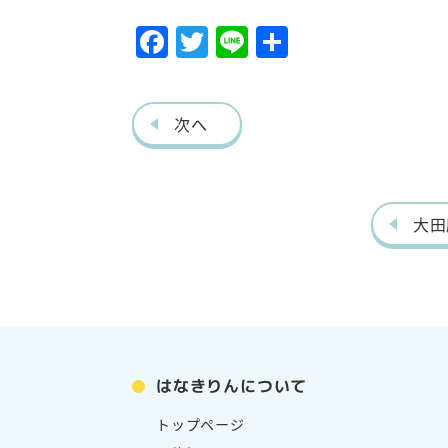
F
T
Li
共
ac
w
ne
有
eb
itt
次へ
o
er
o
k
大田
はなきりんについて
トップページ