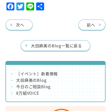
F
T
Li
共
ac
w
ne
有
eb
itt
次へ
前へ
o
er
o
k
大田麻美のBlog一覧に戻る
［イベント］新着情報
大田麻美のBlog
今日のご相談Blog
8万組VOICE