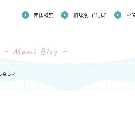
団体概要
相談窓口[無料]
お
Mami Blog
し楽しい