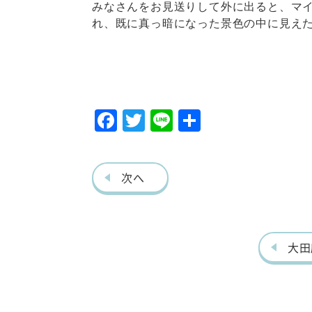
みなさんをお見送りして外に出ると、マ
れ、既に真っ暗になった景色の中に見え
F
T
Li
共
ac
w
ne
有
eb
itt
次へ
o
er
o
k
大田