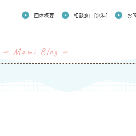
団体概要
相談窓口[無料]
お
Mami Blog