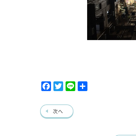
F
T
Li
共
ac
w
ne
有
eb
itt
次へ
o
er
o
k