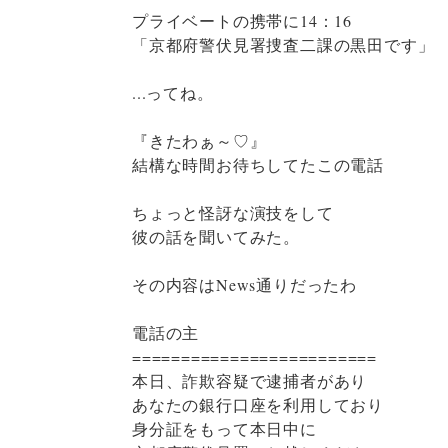
プライベートの携帯に14：16
「京都府警伏見署捜査二課の黒田です」
...ってね。
『きたわぁ～♡』
結構な時間お待ちしてたこの電話
ちょっと怪訝な演技をして
彼の話を聞いてみた。
その内容はNews通りだったわ
電話の主
=========================
本日、詐欺容疑で逮捕者があり
あなたの銀行口座を利用しており
身分証をもって本日中に