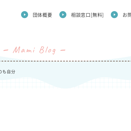
団体概要
相談窓口[無料]
お
Mami Blog
のも自分