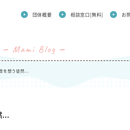
団体概要
相談窓口[無料]
お
Mami Blog
昔を想う徒然...
..