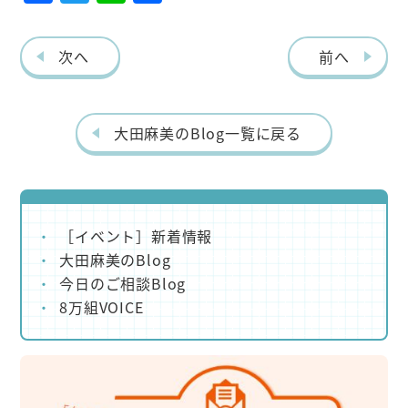
ac
w
ne
有
eb
itt
次へ
前へ
o
er
o
k
大田麻美のBlog一覧に戻る
［イベント］新着情報
大田麻美のBlog
今日のご相談Blog
8万組VOICE