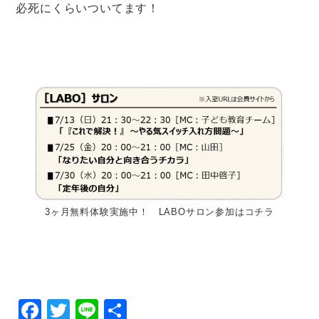
必死にくらいついてます！
3ヶ月無料体験実施中！ LABOサロン参加はコチラ
F
T
Li
共