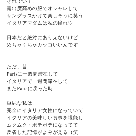
それでいて、
露出度高めの服でオシャレして
サングラスかけて楽しそうに笑う
イタリアマダムは私の憧れ♡
日本だと絶対にありえないけど
めちゃくちゃカッコいいんです
ただ、昔...
Parisに一週間滞在して
イタリアで一週間滞在して
またParisに戻った時
単純な私は、
完全にイタリア女性になっていて
イタリアの美味しい食事を堪能し
ムクムク・ボテボテになってて
反省した記憶がよみがえる（笑