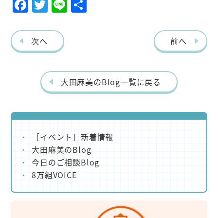
F
T
Li
共
ac
w
ne
有
eb
itt
次へ
前へ
o
er
o
k
大田麻美のBlog一覧に戻る
［イベント］新着情報
大田麻美のBlog
今日のご相談Blog
8万組VOICE