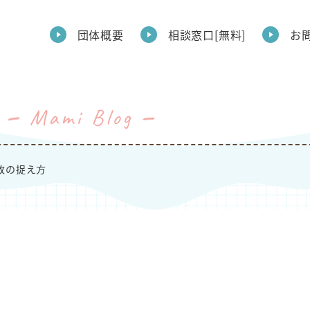
団体概要
相談窓口[無料]
お
Mami Blog
敗の捉え方