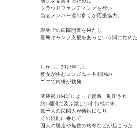
病院を開業するために
クラウドファンディングを行い
当会メンバー達の多くが応援協力。
現地での病院開業を果たし
難民キャンプ支援をあっという間に始め
しかし、2025年1月、
彼女が住むコンゴ民主共和国の
ゴマで内紛が勃発
武装勢力M23によって侵略・制圧され
約1週間に及ぶ激しい市街戦の末、
数千人の民間人が犠牲になり、
その混乱に乗じて
囚人の脱走や無数の略奪などが起こった