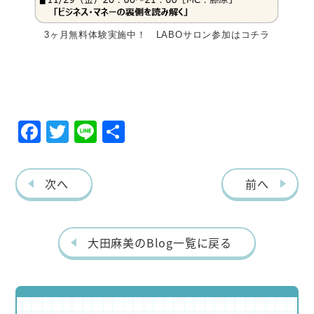
3ヶ月無料体験実施中！ LABOサロン参加はコチラ
F
T
Li
共
ac
w
ne
有
eb
itt
次へ
前へ
o
er
o
k
大田麻美のBlog一覧に戻る