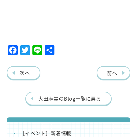
F
T
Li
共
ac
w
ne
有
eb
itt
次へ
前へ
o
er
o
k
大田麻美のBlog一覧に戻る
［イベント］新着情報