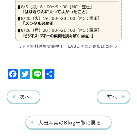
3ヶ月無料体験実施中！ LABOサロン参加はコチラ
F
T
Li
共
ac
w
ne
有
eb
itt
次へ
前へ
o
er
o
k
大田麻美のBlog一覧に戻る