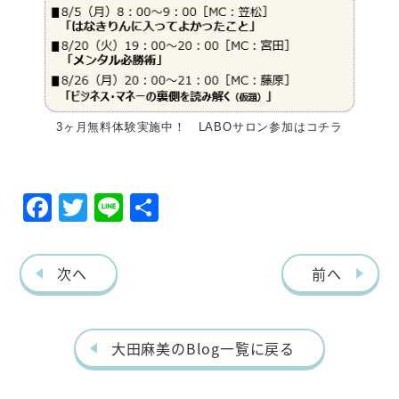
3ヶ月無料体験実施中！ LABOサロン参加はコチラ
F
T
Li
共
ac
w
ne
有
eb
itt
次へ
前へ
o
er
o
k
大田麻美のBlog一覧に戻る