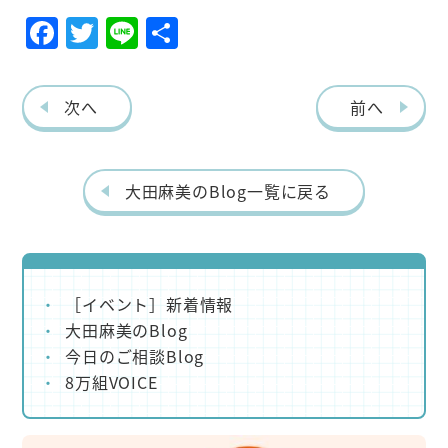
F
T
Li
共
ac
w
ne
有
eb
itt
次へ
前へ
o
er
o
k
大田麻美のBlog一覧に戻る
［イベント］新着情報
大田麻美のBlog
今日のご相談Blog
8万組VOICE