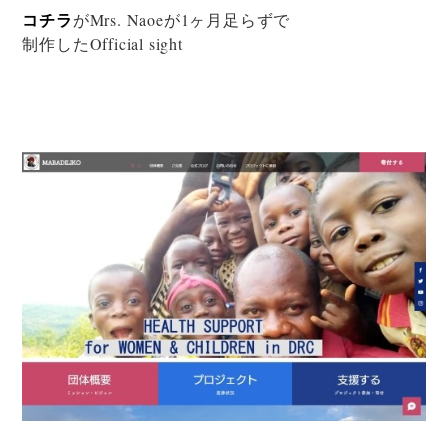
コチラ
がMrs. Naoeが1ヶ月足らずで
制作したOfficial sight