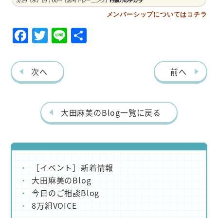
メンバーシップについてはコチラ
F
T
Li
共
ac
w
ne
有
eb
itt
次へ
前へ
o
er
o
k
大田麻美のBlog一覧に戻る
［イベント］新着情報
大田麻美のBlog
今日のご相談Blog
8万組VOICE