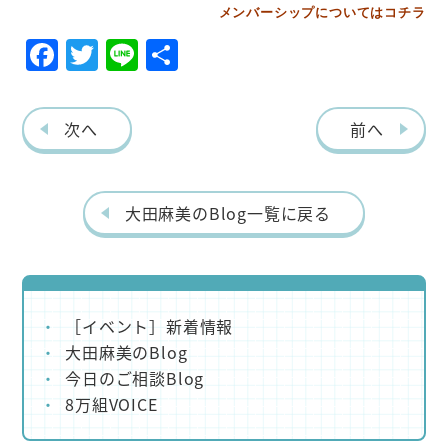
メンバーシップについてはコチラ
F
T
Li
共
ac
w
ne
有
eb
itt
次へ
前へ
o
er
o
k
大田麻美のBlog一覧に戻る
［イベント］新着情報
大田麻美のBlog
今日のご相談Blog
8万組VOICE