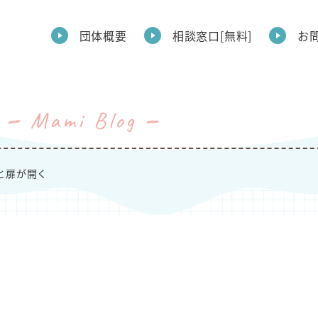
団体概要
相談窓口[無料]
お
Mami Blog
と扉が開く