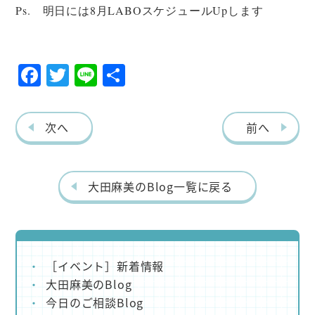
Ps. 明日には8月LABOスケジュールUpします
F
T
Li
共
ac
w
ne
有
eb
itt
次へ
前へ
o
er
o
k
大田麻美のBlog一覧に戻る
［イベント］新着情報
大田麻美のBlog
今日のご相談Blog