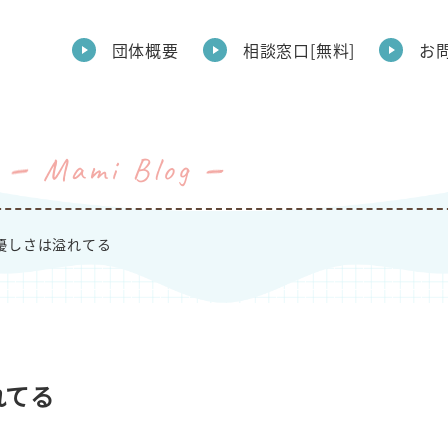
団体概要
相談窓口[無料]
お
Mami Blog
優しさは溢れてる
れてる