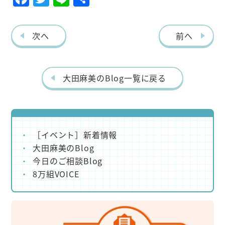
ac
w
ne
有
eb
itt
次へ
前へ
o
er
o
k
大田麻美のBlog一覧に戻る
［イベント］新着情報
大田麻美のBlog
今日のご相談Blog
8万組VOICE