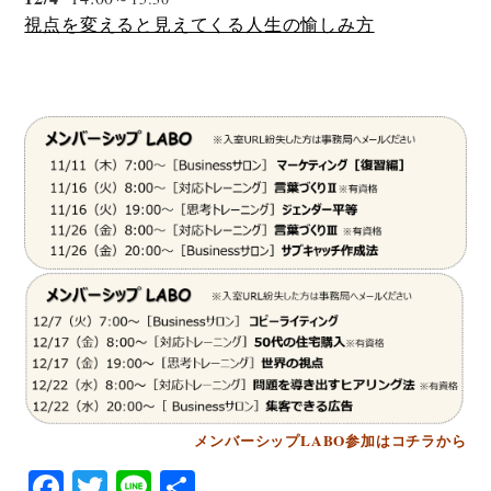
視点を変えると見えてくる人生の愉しみ方
メンバーシップLABO参加はコチラから
F
T
Li
共