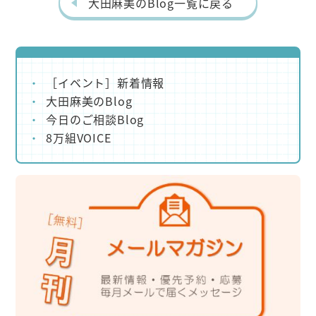
k
大田麻美のBlog一覧に戻る
［イベント］新着情報
大田麻美のBlog
今日のご相談Blog
8万組VOICE