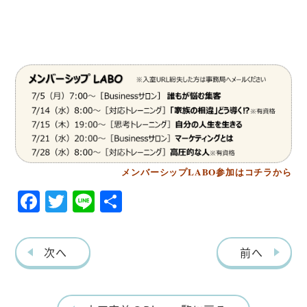
メンバーシップLABO参加はコチラから
F
T
Li
共
ac
w
ne
有
eb
itt
次へ
前へ
o
er
o