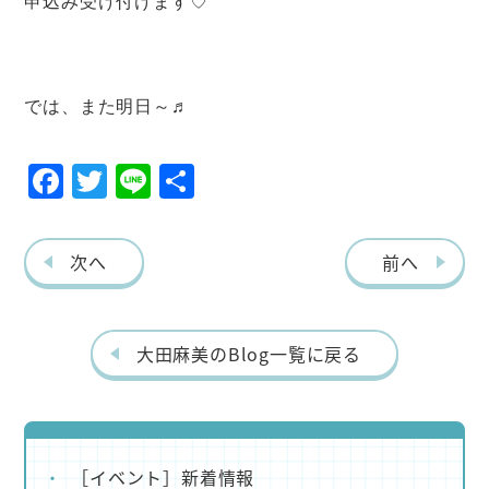
申込み受け付けます♡
では、また明日～♬
F
T
Li
共
ac
w
ne
有
eb
itt
次へ
前へ
o
er
o
k
大田麻美のBlog一覧に戻る
［イベント］新着情報