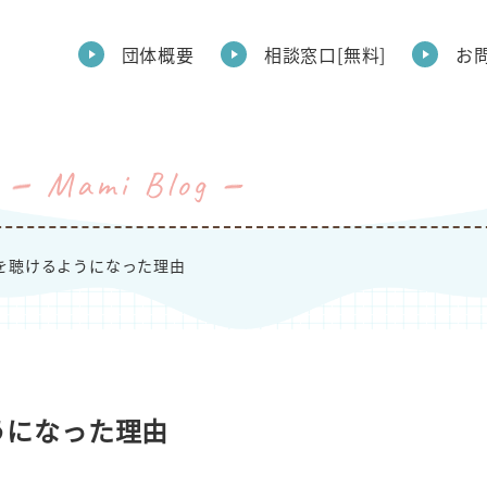
団体概要
相談窓口[無料]
お
Mami Blog
を聴けるようになった理由
うになった理由