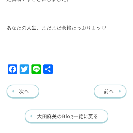
あなたの人生、まだまだ余裕たっぷりよッ♡
F
T
Li
共
ac
w
ne
有
eb
itt
次へ
前へ
o
er
o
k
大田麻美のBlog一覧に戻る