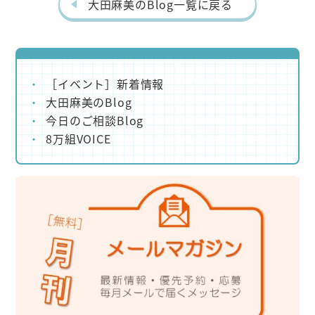
k
大田麻美のBlog一覧に戻る
［イベント］新着情報
大田麻美のBlog
今日のご相談Blog
8万組VOICE