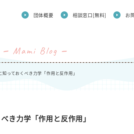
団体概要
相談窓口[無料]
お
Mami Blog
に知っておくべき力学「作用と反作用」
くべき力学「作用と反作用」