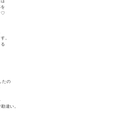
には
部を
す♡
に
ます。
てる
したの
長
い
で勘違い。