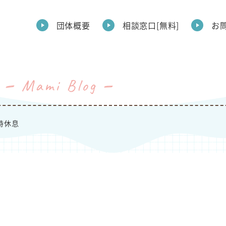
団体概要
相談窓口[無料]
お
Mami Blog
時休息