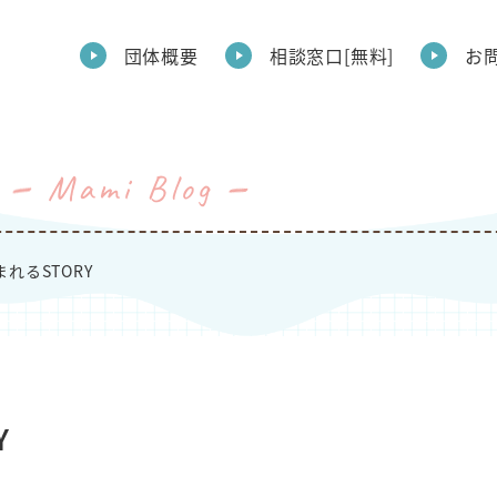
団体概要
相談窓口[無料]
お
Mami Blog
れるSTORY
Y