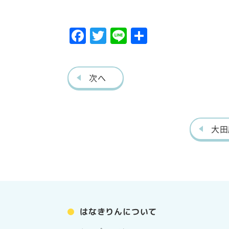
F
T
Li
共
ac
w
ne
有
eb
itt
次へ
o
er
o
k
大田
はなきりんについて