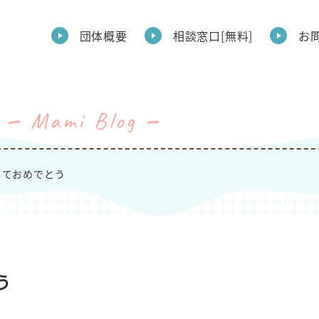
団体概要
相談窓口[無料]
お
Mami Blog
ましておめでとう
う