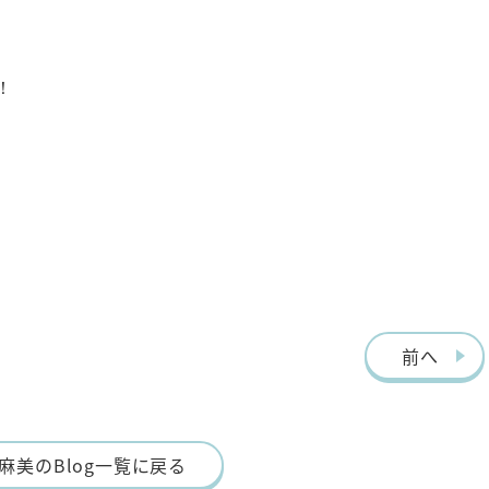
！
！
前へ
麻美のBlog一覧に戻る