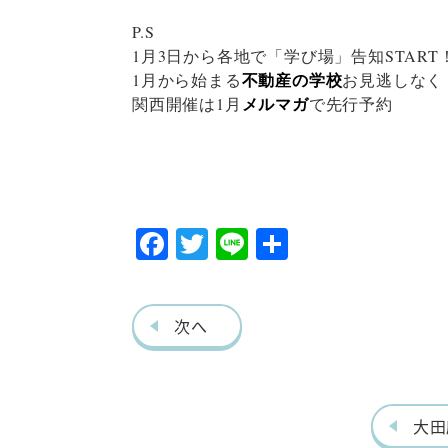
P.S
1月3日から各地で「学び場」告知START
不動産の学校
1月から始まる
お見逃しなく
メルマガ
関西開催は1月
で先行予約
F
T
Li
共
ac
w
ne
有
eb
itt
次へ
o
er
o
k
大田