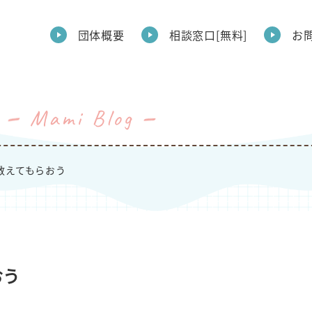
団体概要
相談窓口[無料]
お
Mami Blog
教えてもらおう
おう