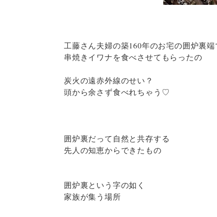
工藤さん夫婦の築160年のお宅の囲炉裏端
串焼きイワナを食べさせてもらったの
炭火の遠赤外線のせい？
頭から余さず食べれちゃう♡
囲炉裏だって自然と共存する
先人の知恵からできたもの
囲炉裏という字の如く
家族が集う場所