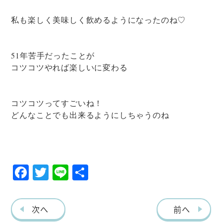
私も楽しく美味しく飲めるようになったのね♡
51年苦手だったことが
コツコツやれば楽しいに変わる
コツコツってすごいね！
どんなことでも出来るようにしちゃうのね
F
T
Li
共
ac
w
ne
有
eb
itt
次へ
前へ
o
er