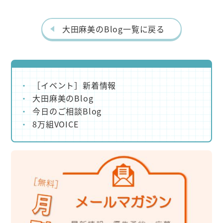
o
k
大田麻美のBlog一覧に戻る
［イベント］新着情報
大田麻美のBlog
今日のご相談Blog
8万組VOICE