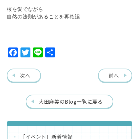
桜を愛でながら
自然の法則があることを再確認
F
T
Li
共
ac
w
ne
有
eb
itt
次へ
前へ
o
er
o
k
大田麻美のBlog一覧に戻る
［イベント］新着情報