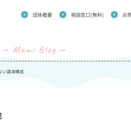
団体概要
相談窓口[無料]
お
Mami Blog
ない講演構成
成