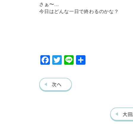
さぁ〜…
今日はどんな一日で終わるのかな？
F
T
Li
共
ac
w
ne
有
eb
itt
次へ
o
er
o
k
大田