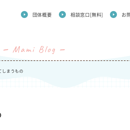
団体概要
相談窓口[無料]
お
Mami Blog
てしまうもの
の