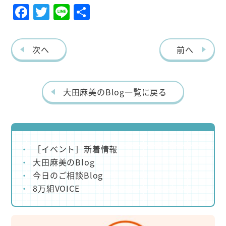
F
T
Li
共
ac
w
ne
有
eb
itt
次へ
前へ
o
er
o
k
大田麻美のBlog一覧に戻る
［イベント］新着情報
大田麻美のBlog
今日のご相談Blog
8万組VOICE