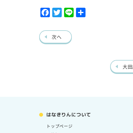
F
T
Li
共
ac
w
ne
有
eb
itt
次へ
o
er
o
k
大田
はなきりんについて
トップページ