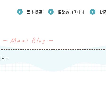
団体概要
相談窓口[無料]
お
Mami Blog
くなる