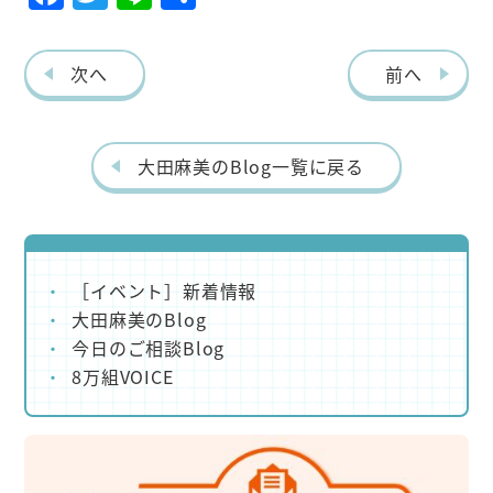
ac
w
ne
有
eb
itt
次へ
前へ
o
er
o
k
大田麻美のBlog一覧に戻る
［イベント］新着情報
大田麻美のBlog
今日のご相談Blog
8万組VOICE