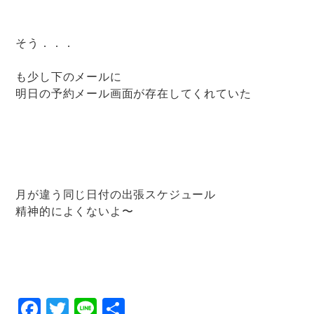
そう．．．
も少し下のメールに
明日の予約メール画面が存在してくれていた
月が違う同じ日付の出張スケジュール
精神的によくないよ〜
F
T
Li
共