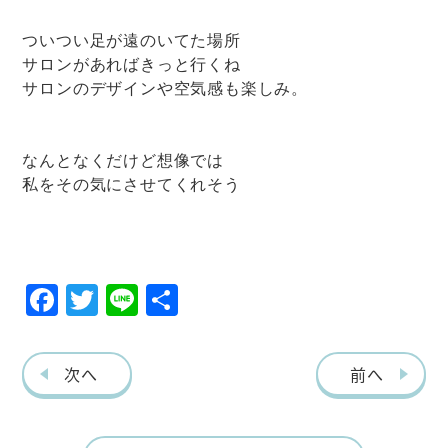
ついつい足が遠のいてた場所
サロンがあればきっと行くね
サロンのデザインや空気感も楽しみ。
なんとなくだけど想像では
私をその気にさせてくれそう
F
T
Li
共
ac
w
ne
有
eb
itt
次へ
前へ
o
er
o