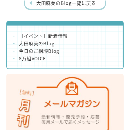
k
大田麻美のBlog一覧に戻る
［イベント］新着情報
大田麻美のBlog
今日のご相談Blog
8万組VOICE