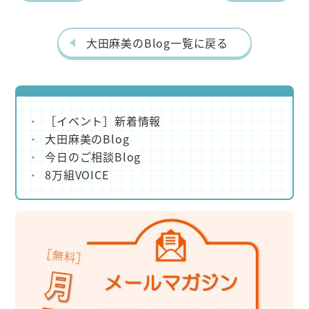
o
k
大田麻美のBlog一覧に戻る
［イベント］新着情報
大田麻美のBlog
今日のご相談Blog
8万組VOICE