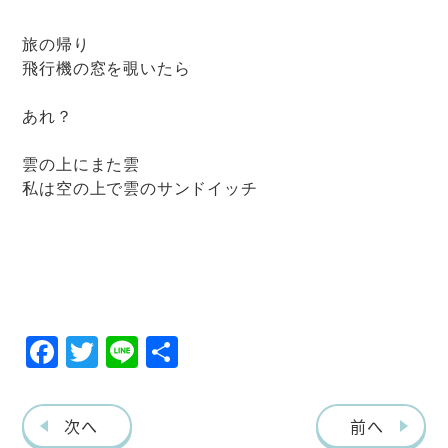
旅の帰り
飛行機の窓を覗いたら
あれ？
雲の上にまた雲
私は空の上で雲のサンドイッチ
F
T
Li
共
ac
w
ne
有
eb
itt
次へ
前へ
o
er