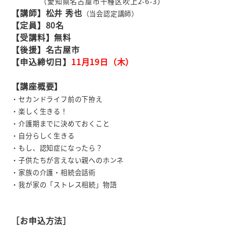
（愛知県名古屋市千種区吹上2-6-3
）
【講師】松井 秀也
（当会認定講師）
【定員】80名
【受講料】無料
【後援】名古屋市
【申込締切日】
11月19日（木）
【講座概要】
・セカンドライフ前の下拵え
・楽しく生きる！
・介護期までに決めておくこと
・自分らしく生きる
・もし、認知症になったら？
・子供たちが言えない親へのホンネ
・家族の介護・相続会話術
・我が家の「ストレス相続」物語
［お申込方法］