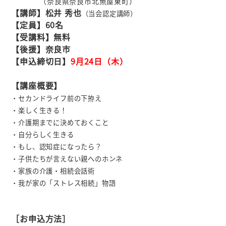
（奈良県奈良市北魚屋東町
）
【講師】松井 秀也
（当会認定講師）
【定員】60名
【受講料】無料
【後援】奈良市
【申込締切日】
9月24日（木）
【講座概要】
・セカンドライフ前の下拵え
・楽しく生きる！
・介護期までに決めておくこと
・自分らしく生きる
・もし、認知症になったら？
・子供たちが言えない親へのホンネ
・家族の介護・相続会話術
・我が家の「ストレス相続」物語
［お申込方法］